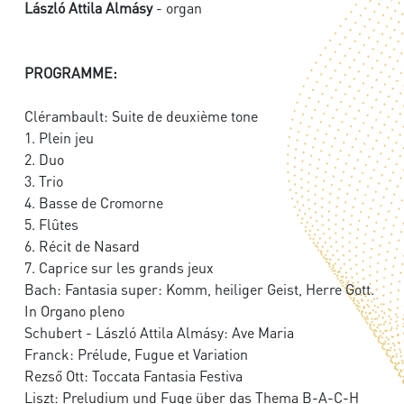
László Attila Almásy
- organ
PROGRAMME:
Clérambault: Suite de deuxième tone
1. Plein jeu
2. Duo
3. Trio
4. Basse de Cromorne
5. Flûtes
6. Récit de Nasard
7. Caprice sur les grands jeux
Bach: Fantasia super: Komm, heiliger Geist, Herre Gott.
In Organo pleno
Schubert - László Attila Almásy: Ave Maria
Franck: Prélude, Fugue et Variation
Rezső Ott: Toccata Fantasia Festiva
Liszt: Preludium und Fuge über das Thema B-A-C-H