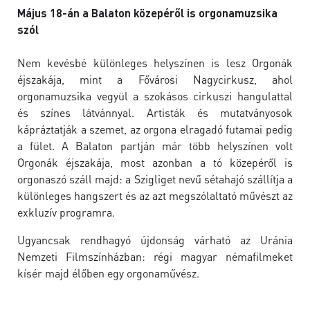
Május 18-án a Balaton közepéről is orgonamuzsika
szól
Nem kevésbé különleges helyszínen is lesz Orgonák
éjszakája, mint a Fővárosi Nagycirkusz, ahol
orgonamuzsika vegyül a szokásos cirkuszi hangulattal
és színes látvánnyal. Artisták és mutatványosok
kápráztatják a szemet, az orgona elragadó futamai pedig
a fület. A Balaton partján már több helyszínen volt
Orgonák éjszakája, most azonban a tó közepéről is
orgonaszó száll majd: a Szigliget nevű sétahajó szállítja a
különleges hangszert és az azt megszólaltató művészt az
exkluzív programra.
Ugyancsak rendhagyó újdonság várható az Uránia
Nemzeti Filmszínházban: régi magyar némafilmeket
kísér majd élőben egy orgonaművész.