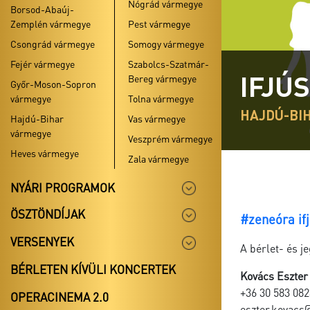
Nógrád vármegye
Borsod-Abaúj-
Zemplén vármegye
Pest vármegye
Csongrád vármegye
Somogy vármegye
Fejér vármegye
Szabolcs-Szatmár-
IFJÚ
Bereg vármegye
Győr-Moson-Sopron
vármegye
Tolna vármegye
HAJDÚ-BI
Hajdú-Bihar
Vas vármegye
vármegye
Veszprém vármegye
Heves vármegye
Zala vármegye
NYÁRI PROGRAMOK
ÖSZTÖNDÍJAK
#zeneóra ifj
VERSENYEK
A bérlet- és j
BÉRLETEN KÍVÜLI KONCERTEK
Kovács Eszter
+36 30 583 082
OPERACINEMA 2.0
eszter.kovacs