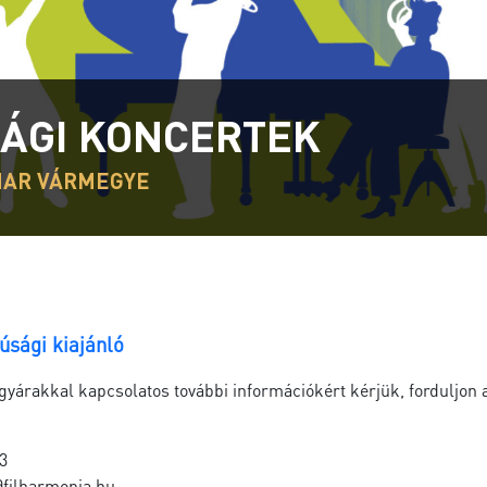
SÁGI KONCERTEK
HAR VÁRMEGYE
úsági kiajánló
egyárakkal kapcsolatos további információkért kérjük, forduljon 
3
@filharmonia.hu