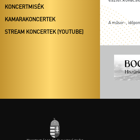
KONCERTMISÉK
KAMARAKONCERTEK
A műsor-, időpont
STREAM KONCERTEK (YOUTUBE)