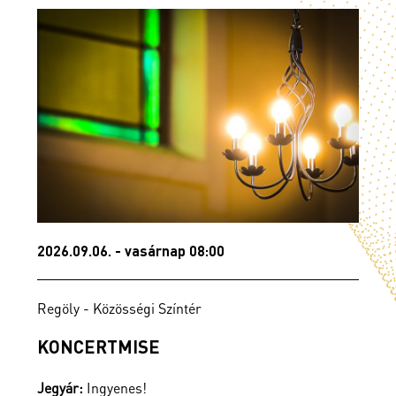
2026.09.06. - vasárnap 08:00
2
Regöly - Közösségi Színtér
S
KONCERTMISE
Jegyár:
Ingyenes!
J