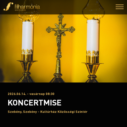
2026.06.14. - vasárnap 08:30
KONCERTMISE
Szebény, Szebény - Kultúrház Közösségi Színtér