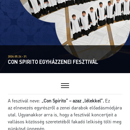
2026.05.24 - 31.
CON SPIRITO EGYHÁZZENEI FESZTIVÁL
A fesztivál neve:
„Con Spirito” – azaz „lélekkel”.
Ez
az elnevezés egyrészről a zenei darabok előadásmódjára
utal. Ugyanakkor arra is, hogy a fesztivál koncertjeit a
vallásos közösség szeretetéből fakadó lelkiség tölti meg
pünkösd ünnepén.