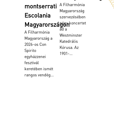
A Filharmónia
montserrati
Magyarország
Escolania
szervezésében
négy koncertet
Magyarországon
ad a
A Filharmónia
Westminster
Magyarország a
Katedrális
2026-os Con
Kórusa. Az
Spirito
1901-...
egyházzenei
fesztivál
keretében ismét
rangos vendég...