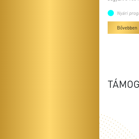
Nyári pro
Bővebben
TÁMOG