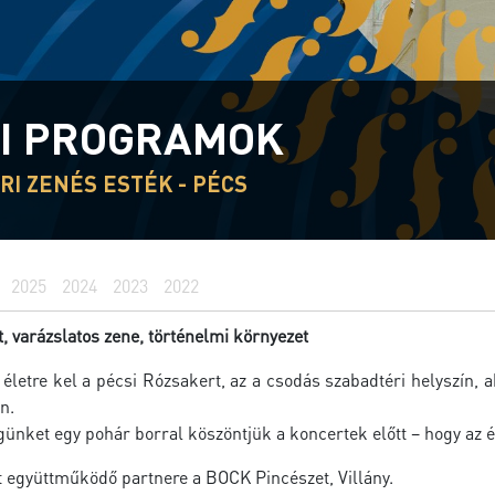
I PROGRAMOK
I ZENÉS ESTÉK - PÉCS
2025
2024
2023
2022
, varázslatos zene, történelmi környezet
 életre kel a pécsi Rózsakert, az a csodás szabadtéri helyszín, 
n.
nket egy pohár borral köszöntjük a koncertek előtt – hogy az é
t együttműködő partnere a BOCK Pincészet, Villány.