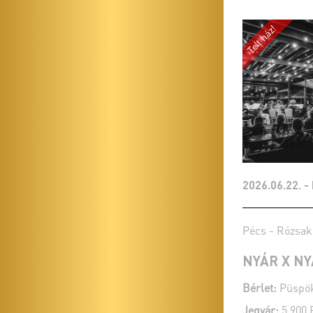
2026.06.22. -
Pécs - Rózsak
NYÁR X N
Bérlet:
Püspök
Jegyár:
5 900 