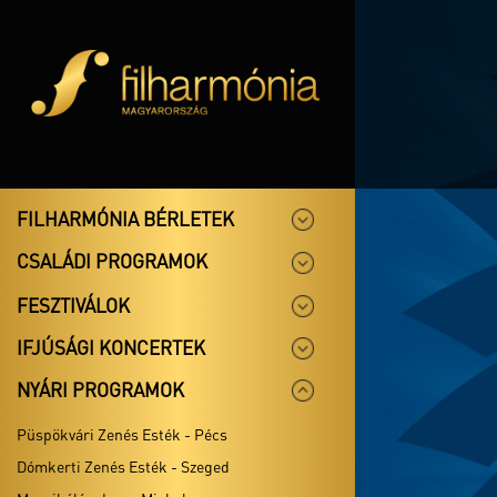
FILHARMÓNIA BÉRLETEK
CSALÁDI PROGRAMOK
FESZTIVÁLOK
IFJÚSÁGI KONCERTEK
NYÁRI PROGRAMOK
Püspökvári Zenés Esték - Pécs
Dómkerti Zenés Esték - Szeged