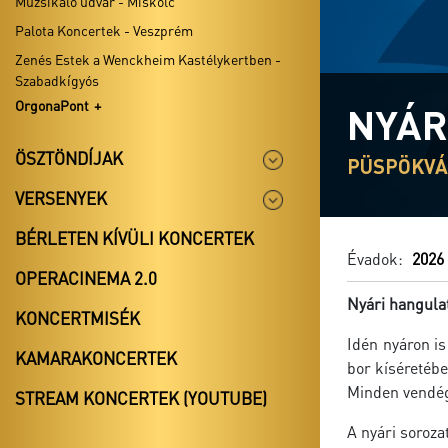
Muzsikáló udvar - Miskolc
Palota Koncertek - Veszprém
Zenés Estek a Wenckheim Kastélykertben -
Szabadkígyós
OrgonaPont
NYÁR
ÖSZTÖNDÍJAK
PÜSPÖKVÁR
VERSENYEK
BÉRLETEN KÍVÜLI KONCERTEK
Évadok:
2026
OPERACINEMA 2.0
Nyári hangulat
KONCERTMISÉK
Idén nyáron is
KAMARAKONCERTEK
bor kíséretébe
Minden vendégü
STREAM KONCERTEK (YOUTUBE)
A nyári soroza