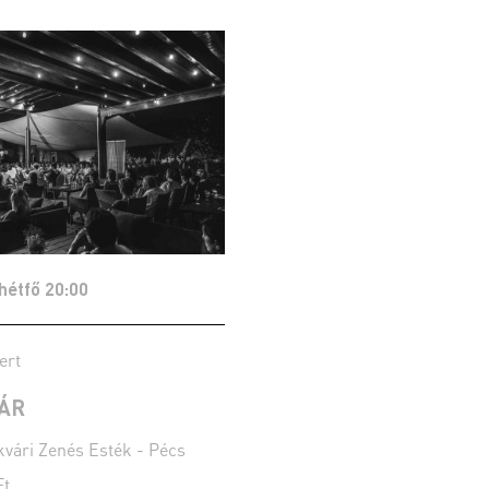
 hétfő 20:00
ert
YÁR
vári Zenés Esték - Pécs
Ft