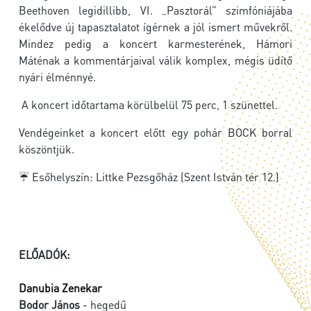
Beethoven legidillibb, VI. „Pasztorál” szimfóniájába
ékelődve új tapasztalatot ígérnek a jól ismert művekről.
Mindez pedig a koncert karmesterének, Hámori
Máténak a kommentárjaival válik komplex, mégis üdítő
nyári élménnyé.
A koncert időtartama körülbelül 75 perc, 1 szünettel.
Vendégeinket a koncert előtt egy pohár BOCK borral
köszöntjük.
☔ Esőhelyszín: Littke Pezsgőház (Szent István tér 12.)
ELŐADÓK:
Danubia Zenekar
Bodor János
- hegedű