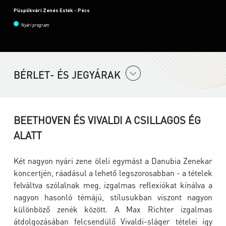
Püspökvári Zenés Esték - Pécs
Nyári program
BÉRLET- ÉS JEGYÁRAK
BEETHOVEN ÉS VIVALDI A CSILLAGOS ÉG
ALATT
Két nagyon nyári zene öleli egymást a Danubia Zenekar
koncertjén, ráadásul a lehető legszorosabban - a tételek
felváltva szólalnak meg, izgalmas reflexiókat kínálva a
nagyon hasonló témájú, stílusukban viszont nagyon
különböző zenék között. A Max Richter izgalmas
átdolgozásában felcsendülő Vivaldi-sláger tételei így