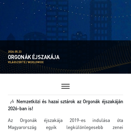
2026.05.23
ORGONÁK ÉJSZAKÁJA
VILÁGSZERTE / WORLDWIDE
🎶
Nemzetközi és hazai sztárok az Orgonák éjszakáján
2026-ban is!
Az Orgonák éjszakája 2019-es indulása óta
Magyarország egyik legkülönlegesebb zenei