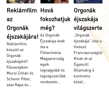
Reklámfilm
Hová
Orgonák
az
fokozhatjuk
éjszakája
Orgonák
még?
világszerte
Az Orgonák
„Orgonák
éjszakájára!
Éjszakája évek
éjszakája” lesz a
Reklámfilm
óta a
hívószó
készült az
Filharmónia
Franciaországtól
Orgonák
Magyarország
Kínán át az
éjszakájáról!
egyik
Egyesült
r
Főszerepben
legnagyobb és
Államokig 4
Mucsi Zoltán és
legnépszerűbb
kontinens
Scherer Péter,
rendezvén...
közel...
r
azaz Kapa és...
t