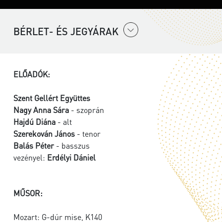
BÉRLET- ÉS JEGYÁRAK
ELŐADÓK:
Szent Gellért Együttes
Nagy Anna Sára
- szoprán
Hajdú Diána
- alt
Szerekován János
- tenor
Balás Péter
- basszus
vezényel:
Erdélyi Dániel
MŰSOR:
Mozart: G-dúr mise, K140