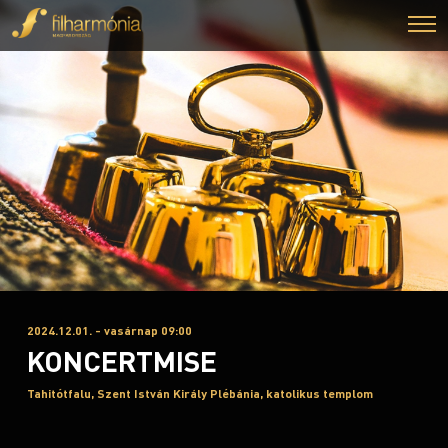
2024.12.01. - vasárnap 09:00
KONCERTMISE
Tahitótfalu, Szent István Király Plébánia, katolikus templom