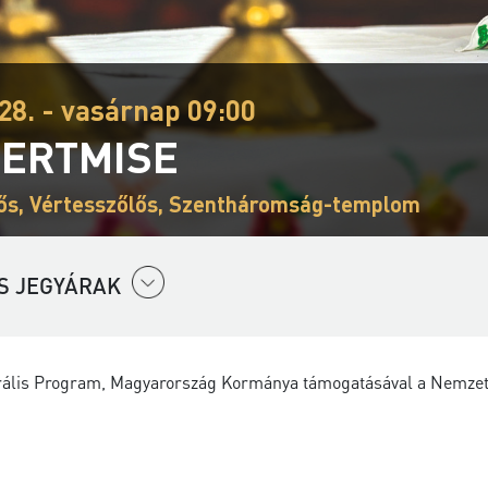
28. - vasárnap 09:00
ERTMISE
ős, Vértesszőlős, Szentháromság-templom
S JEGYÁRAK
urális Program, Magyarország Kormánya támogatásával a Nemzeti