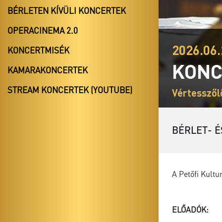
BÉRLETEN KÍVÜLI KONCERTEK
OPERACINEMA 2.0
2026.06.
KONCERTMISÉK
KONC
KAMARAKONCERTEK
STREAM KONCERTEK (YOUTUBE)
Vértesszől
BÉRLET- É
A Petőfi Kult
ELŐADÓK: