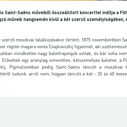
és Saint-Saëns műveiből összeállított koncerttel indítja a F
gzó műveik hangnemén kívül a két szerző személyiségében, 
t szerző moszkvai találkozásakor történt. 1875 novemberében Sa
r rögtön magára vonta Csajkovszkij figyelmét, aki szellemesség
úkorukban mindketten nagy balettrajongók voltak, és bár soha ne
t. Elővettek egy aránylag ismeretlen, kétszemélyes balettet, a
kij, Pigmalionéban pedig Saint-Saëns táncolt a moszkvai 
öttéről tudunk, arról nem, hogyan táncolt a két - 35 és 40 évese