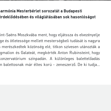
ilharmónia Mesterbérlet sorozatát a Budapesti
érdeklődésében és világlátásában sok hasonlóságot
int-Saëns Moszkvába ment, hogy eljátssza és elvezényelje
e és ötletessége mellett mesterségbeli tudását is nagyra
m merészkedtek közönség elé, titkon szívesen utánozták a
 Pigmalion és Galateát, megkérték Anton Rubinsteint, hogy
konzervatórium színpadán. A különleges balettelőadás
n balettosnak már éltes korú - zeneszerző. De ki tudja...