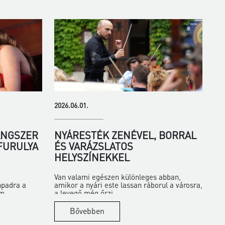
2026.06.01.
ANGSZER
NYÁRESTÉK ZENÉVEL, BORRAL
 FURULYA
ÉS VARÁZSLATOS
HELYSZÍNEKKEL
Van valami egészen különleges abban,
npadra a
amikor a nyári este lassan ráborul a városra,
m...
a levegő még őrzi...
Bővebben