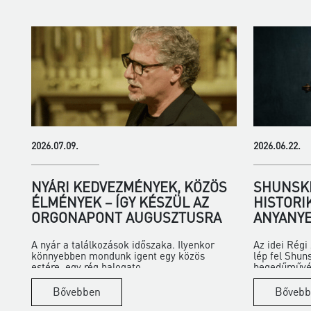
2026.07.09.
2026.06.22.
NYÁRI KEDVEZMÉNYEK, KÖZÖS
SHUNSKE
ÉLMÉNYEK – ÍGY KÉSZÜL AZ
HISTORI
ORGONAPONT AUGUSZTUSRA
ANYANYE
A nyár a találkozások időszaka. Ilyenkor
Az idei Rég
könnyebben mondunk igent egy közös
lép fel Shun
estére, egy rég halogato...
hegedűművés
Bővebben
Bővebb