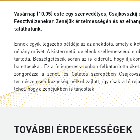
Vasárnap (10.05) este egy szenvedélyes, Csajkovszkij 
Fesztiválzenekar. Zenéjük érzelmességén és az elhan
találhatunk.
Ennek egyik legszebb példája az az anekdota, amely a ké
néhány művét. A kistermetű, de élénk szellemességű embe
tartotta. Beszélgetéseik során az is kiderült, hogy ifj
balettosokat. Ez a felismerés azonban felbátorította őke
zongorázza a zenét, és Galatea szerepében Csajkovsz
természetesen közönség nélkül zajlott, így csak a létrej
lehet, hogy a zenéjükben is táncoltak.
TOVÁBBI ÉRDEKESSÉGEK