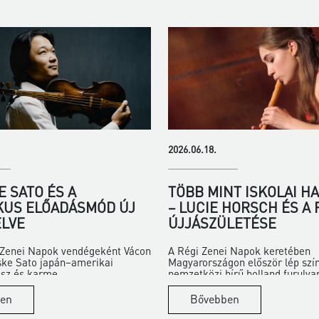
2026.06.18.
 SATO ÉS A
TÖBB MINT ISKOLAI H
KUS ELŐADÁSMÓD ÚJ
– LUCIE HORSCH ÉS A
LVE
ÚJJÁSZÜLETÉSE
i Zenei Napok vendégeként Vácon
A Régi Zenei Napok keretében
ske Sato japán–amerikai
Magyarországon először lép szí
z és karme...
nemzetközi hírű holland furulya
en
Bővebben