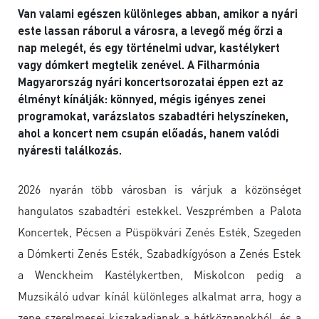
Van valami egészen különleges abban, amikor a nyári
este lassan ráborul a városra, a levegő még őrzi a
nap melegét, és egy történelmi udvar, kastélykert
vagy dómkert megtelik zenével. A Filharmónia
Magyarország nyári koncertsorozatai éppen ezt az
élményt kínálják: könnyed, mégis igényes zenei
programokat, varázslatos szabadtéri helyszíneken,
ahol a koncert nem csupán előadás, hanem valódi
nyáresti találkozás.
2026 nyarán több városban is várjuk a közönséget
hangulatos szabadtéri estekkel. Veszprémben a Palota
Koncertek, Pécsen a Püspökvári Zenés Esték, Szegeden
a Dómkerti Zenés Esték, Szabadkígyóson a Zenés Estek
a Wenckheim Kastélykertben, Miskolcon pedig a
Muzsikáló udvar kínál különleges alkalmat arra, hogy a
zene szerelmesei kiszakadjanak a hétköznapokból, és a