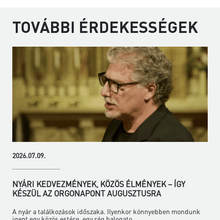
TOVÁBBI ÉRDEKESSÉGEK
2026.07.09.
NYÁRI KEDVEZMÉNYEK, KÖZÖS ÉLMÉNYEK – ÍGY
KÉSZÜL AZ ORGONAPONT AUGUSZTUSRA
A nyár a találkozások időszaka. Ilyenkor könnyebben mondunk
igent egy közös estére, egy rég halogato...