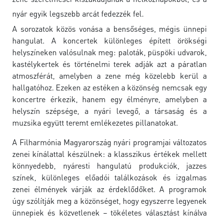
nyár egyik legszebb arcát fedezzék fel.
A sorozatok közös vonása a bensőséges, mégis ünnepi
hangulat. A koncertek különleges épített örökségi
helyszíneken valósulnak meg: paloták, püspöki udvarok,
kastélykertek és történelmi terek adják azt a páratlan
atmoszférát, amelyben a zene még közelebb kerül a
hallgatóhoz. Ezeken az estéken a közönség nemcsak egy
koncertre érkezik, hanem egy élményre, amelyben a
helyszín szépsége, a nyári levegő, a társaság és a
muzsika együtt teremt emlékezetes pillanatokat.
A Filharmónia Magyarország nyári programjai változatos
zenei kínálattal készülnek: a klasszikus értékek mellett
könnyedebb, nyáresti hangulatú produkciók, jazzes
színek, különleges előadói találkozások és izgalmas
zenei élmények várják az érdeklődőket. A programok
úgy szólítják meg a közönséget, hogy egyszerre legyenek
ünnepiek és közvetlenek – tökéletes választást kínálva