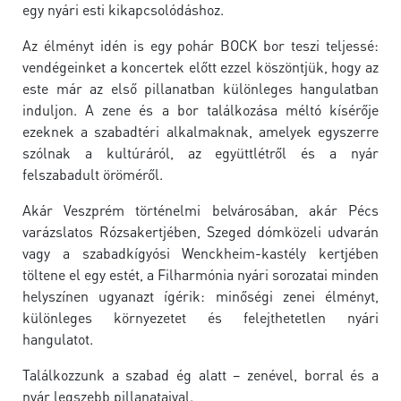
egy nyári esti kikapcsolódáshoz.
Az élményt idén is egy pohár BOCK bor teszi teljessé:
vendégeinket a koncertek előtt ezzel köszöntjük, hogy az
este már az első pillanatban különleges hangulatban
induljon. A zene és a bor találkozása méltó kísérője
ezeknek a szabadtéri alkalmaknak, amelyek egyszerre
szólnak a kultúráról, az együttlétről és a nyár
felszabadult öröméről.
Akár Veszprém történelmi belvárosában, akár Pécs
varázslatos Rózsakertjében, Szeged dómközeli udvarán
vagy a szabadkígyósi Wenckheim-kastély kertjében
töltene el egy estét, a Filharmónia nyári sorozatai minden
helyszínen ugyanazt ígérik: minőségi zenei élményt,
különleges környezetet és felejthetetlen nyári
hangulatot.
Találkozzunk a szabad ég alatt – zenével, borral és a
nyár legszebb pillanataival.