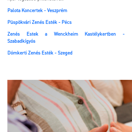
Palota Koncertek - Veszprém
Püspökvári Zenés Esték - Pécs
Zenés Estek a Wenckheim Kastélykertben -
Szabadkígyós
Dómkerti Zenés Esték - Szeged