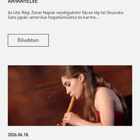
ANYANYELVE
Az idei Régi Zenei Napok vendégeként Vácon lép fel Shunske
Sato japán–amerikai hegedűművész és karme...
Bővebben
2026.06.18.