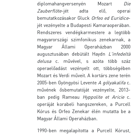
diplomahangversenyén Mozart
Die
Zauberflöte
-jét adta elő, operai
bemutatkozásakor Gluck
Orfeo ed Euridice
-
jét vezényelte a Budapesti Kamaraoperában.
Rendszeres vendégkarmestere a legtöbb
magyarországi szimfonikus zenekarnak, a
Magyar Állami Operaházban 2000
augusztusában debütált Haydn
L'infedeltà
delusa
c. művével, s azóta több száz
operaelőadást vezényelt ott, többségében
Mozart és Verdi műveit. A kortárs zene terén
2005-ben Gyöngyösi Levente
A gólyakalifa
c.
művének ősbemutatóját vezényelte, 2013-
ban pedig Rameau
Hyppolite et Aricie
c.
operáját korabeli hangszereken, a Purcell
Kórus és Orfeo Zenekar élén mutatta be a
Magyar Állami Operaházban.
1990-ben megalapította a Purcell Kórust,