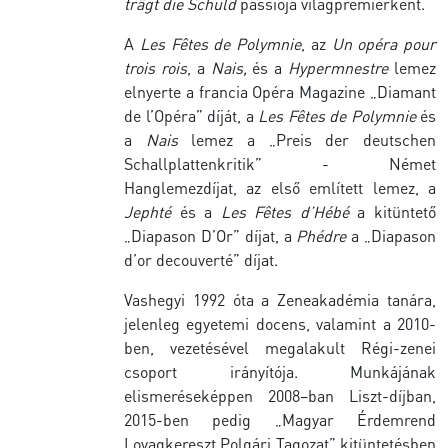
trägt die Schuld
passiója világpremierként.
A
Les Fêtes de Polymnie
, az
Un opéra pour
trois rois
, a
Nais,
és a
Hypermnestre
lemez
elnyerte a francia Opéra Magazine „Diamant
de l’Opéra” díját, a
Les Fêtes de Polymnie
és
a
Nais
lemez a „Preis der deutschen
Schallplattenkritik” - Német
Hanglemezdíjat, az első említett lemez, a
Jephté
és a
Les Fêtes d’Hébé
a kitüntető
„Diapason D’Or” díjat, a
Phédre
a „Diapason
d’or decouverté” díjat.
Vashegyi 1992 óta a Zeneakadémia tanára,
jelenleg egyetemi docens, valamint a 2010-
ben, vezetésével megalakult Régi-zenei
csoport irányítója. Munkájának
elismeréseképpen 2008–ban Liszt-díjban,
2015-ben pedig „Magyar Érdemrend
Lovagkereszt Polgári Tagozat” kitüntetésben