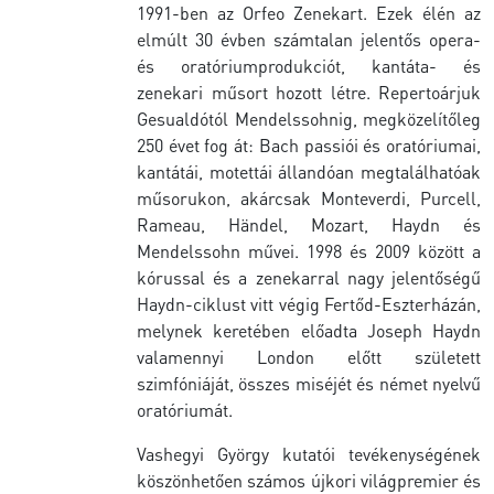
1991-ben az Orfeo Zenekart. Ezek élén az
elmúlt 30 évben számtalan jelentős opera-
és oratóriumprodukciót, kantáta- és
zenekari műsort hozott létre. Repertoárjuk
Gesualdótól Mendelssohnig, megközelítőleg
250 évet fog át: Bach passiói és oratóriumai,
kantátái, motettái állandóan megtalálhatóak
műsorukon, akárcsak Monteverdi, Purcell,
Rameau, Händel, Mozart, Haydn és
Mendelssohn művei. 1998 és 2009 között a
kórussal és a zenekarral nagy jelentőségű
Haydn-ciklust vitt végig Fertőd-Eszterházán,
melynek keretében előadta Joseph Haydn
valamennyi London előtt született
szimfóniáját, összes miséjét és német nyelvű
oratóriumát.
Vashegyi György kutatói tevékenységének
köszönhetően számos újkori világpremier és