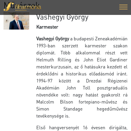
Művészek
Vashegyi György
Karmester
Vashegyi György
a budapesti Zeneakadémián
1993-ban szerzett karmester szakon
diplomát. Több alkalommal részt vett
Helmuth Rilling és John Eliot Gardiner
mesterkurzusain, az ő hatásukra kezdett el
érdeklődni a historikus előadásmód iránt.
1994-97 között a Drezdai Régizenei
Akadémián John Toll posztgraduális
növendéke volt: nagy hatást gyakorolt rá
Malcolm Bilson fortepiano-művész és
Simon Standage hegedűművész
tevékenysége is.
Első hangversenyét 16 évesen dirigálta,