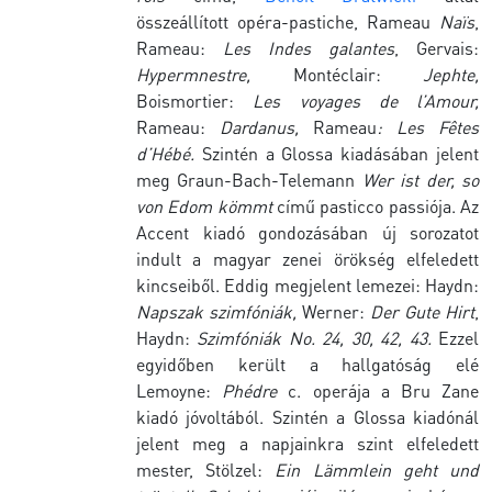
összeállított opéra-pastiche, Rameau
Naïs
,
Rameau:
Les Indes galantes
, Gervais:
Hypermnestre,
Montéclair:
Jephte,
Boismortier:
Les voyages de l’Amour,
Rameau:
Dardanus,
Rameau
:
Les Fêtes
d’Hébé
.
Szintén a Glossa kiadásában jelent
meg Graun-Bach-Telemann
Wer ist der, so
von Edom kömmt
című pasticco passiója. Az
Accent kiadó gondozásában új sorozatot
indult a magyar zenei örökség elfeledett
kincseiből. Eddig megjelent lemezei: Haydn:
Napszak szimfóniák,
Werner:
Der Gute Hirt
,
Haydn:
Szimfóniák No. 24, 30, 42, 43.
Ezzel
egyidőben került a hallgatóság elé
Lemoyne:
Phédre
c. operája a Bru Zane
kiadó jóvoltából. Szintén a Glossa kiadónál
jelent meg a napjainkra szint elfeledett
mester, Stölzel:
Ein Lämmlein geht und