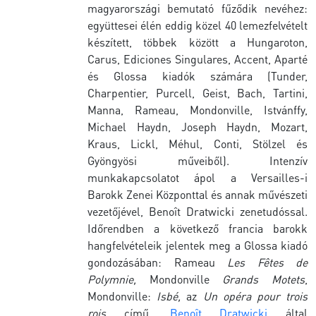
magyarországi bemutató fűződik nevéhez:
együttesei élén eddig közel 40 lemezfelvételt
készített, többek között a Hungaroton,
Carus, Ediciones Singulares, Accent, Aparté
és Glossa kiadók számára (Tunder,
Charpentier, Purcell, Geist, Bach, Tartini,
Manna, Rameau, Mondonville, Istvánffy,
Michael Haydn, Joseph Haydn, Mozart,
Kraus, Lickl, Méhul, Conti, Stölzel és
Gyöngyösi műveiből). Intenzív
munkakapcsolatot ápol a Versailles-i
Barokk Zenei Központtal és annak művészeti
vezetőjével, Benoît Dratwicki zenetudóssal.
Időrendben a következő francia barokk
hangfelvételeik jelentek meg a Glossa kiadó
gondozásában: Rameau
Les Fêtes de
Polymnie,
Mondonville
Grands Motets
,
Mondonville:
Isbé,
az
Un opéra pour trois
rois
című,
Benoît Dratwicki
által