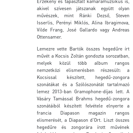
Érzékeny és tapasztalt kamaramuzsikus is,
akivel szívesen játszanak együtt olyan
művészek, mint Ránki Dezső, Steven
Isserlis, Perényi Miklós, Alina Ibragimova,
Vilde Frang, José Gallardo vagy Andreas
Ottensamer.
Lemezre vette Bartók összes hegedűre írt
művét a Kocsis Zoltán gondozta sorozatban,
melyek közül több album rangos
nemzetközi elismerésben részesült: a
Kocsissal készített, hegedű-zongora
szonátákat és a Szólószonátát tartalmazó
lemez 2013-ban Gramophone-díjas lett. A
Vásáry Tamással Brahms hegedű-zongora
szonátáiból készített felvétele elnyerte a
francia Diapason magazin rangos
elismerését, a Diapason d’Ort. Liszt összes
hegedűre és zongorára írott művének