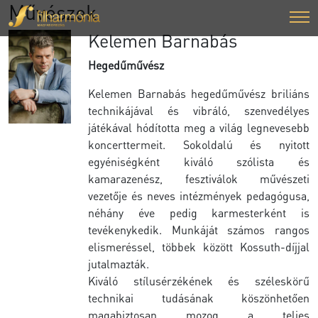
Művészek
Kelemen Barnabás
Hegedűművész
Kelemen Barnabás hegedűművész briliáns
technikájával és vibráló, szenvedélyes
játékával hódította meg a világ legnevesebb
koncerttermeit. Sokoldalú és nyitott
egyéniségként kiváló szólista és
kamarazenész, fesztiválok művészeti
vezetője és neves intézmények pedagógusa,
néhány éve pedig karmesterként is
tevékenykedik. Munkáját számos rangos
elismeréssel, többek között Kossuth-díjjal
jutalmazták.
Kiváló stílusérzékének és széleskörű
technikai tudásának köszönhetően
magabiztosan mozog a teljes