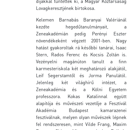
díjakkal tüntették ki, a Magyar Köztársaság
Lovagkeresztjének birtokosa.
Kelemen Barnabás Baranyai Valériánál
kezdte hegedűtanulmányait, a
Zeneakadémián pedig Perényi Eszter
növendékeként végzett 2001-ben. Nagy
hatást gyakoroltak rá későbbi tanárai, Isaac
Stern, Rados Ferenc és Kocsis Zoltán is.
Vezényelni magánúton tanult a finn
karmesteriskola két meghatározó alakjától,
Leif Segerstamtől és Jorma Panulától.
Jelenleg két világhírű intézet, a
Zeneakadémia és a Kölni Egyetem
professzora. Kokas Katalinnal együtt
alapítója és művészeti vezetője a Fesztivál
Akadémia Budapest kamarazenei
fesztiválnak, melyen olyan művészek lépnek
fel rendszeresen, mint Vilde Frang, Maxim