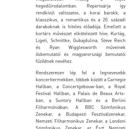
hegedűirodalomban. Repertoárja így
rendkívül változatos, a korai barokk, a
klasszikus, a romantikus és a 20. századi
daraboknak is hiteles előadója. Emellett a
kortárs művészet elkötelezett híve, Kurtág,
Ligeti, Schnittke, Gubajdulina, Steve Reich
és Ryan Wigglesworth műveinek
ősbemutatói és magyarországi bemutatói
fűződnek nevéhez.
Rendszeresen lép fel a legnevesebb
koncerttermekben, többek között a Carnegie
Hallban, a Concertgebouw-ban, a Royal
Festival Hallban, a Palais de Beaux Arts-
ban, a Suntory Hallban és a Berlini
Filharmóniában. A BBC Szimfonikus
Zenekar, a Budapesti Fesztiválzenekar,
Nemzeti Filharmonikus Zenekar, a Londoni
Szimfonikus Zenekar, az Észt Nemzeti