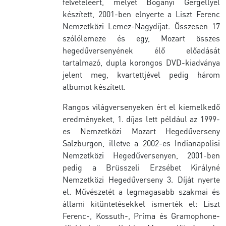
felvételéért, melyet Bogányi Gergellyel
készített, 2001-ben elnyerte a Liszt Ferenc
Nemzetközi Lemez-Nagydíjat. Összesen 17
szólólemeze és egy, Mozart összes
hegedűversenyének élő előadását
tartalmazó, dupla korongos DVD-kiadványa
jelent meg, kvartettjével pedig három
albumot készített.
Rangos világversenyeken ért el kiemelkedő
eredményeket, 1. díjas lett például az 1999-
es Nemzetközi Mozart Hegedűverseny
Salzburgon, illetve a 2002-es Indianapolisi
Nemzetközi Hegedűversenyen, 2001-ben
pedig a Brüsszeli Erzsébet Királyné
Nemzetközi Hegedűverseny 3. Díját nyerte
el. Művészetét a legmagasabb szakmai és
állami kitüntetésekkel ismerték el: Liszt
Ferenc-, Kossuth-, Príma és Gramophone-