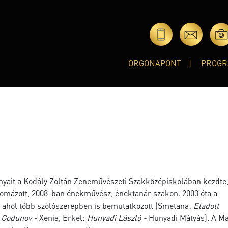
ORGONAPONT
PROGR
yait a Kodály Zoltán Zeneművészeti Szakközépiskolában kezdte
omázott, 2008-ban énekművész, énektanár szakon. 2003 óta a
 ahol több szólószerepben is bemutatkozott (Smetana:
Eladott
 Godunov -
Xenia, Erkel:
Hunyadi László -
Hunyadi Mátyás). A M