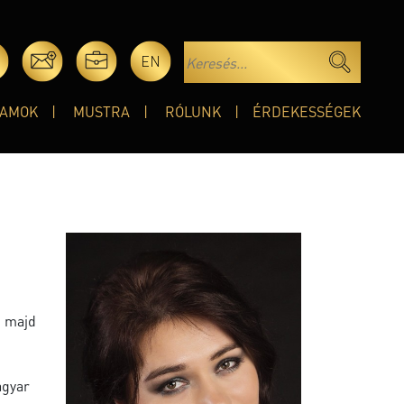
EN
AMOK
MUSTRA
RÓLUNK
ÉRDEKESSÉGEK
, majd
agyar