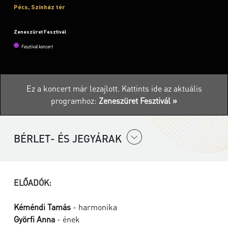
Pécs, Színház tér
Zeneszüret Fesztivál
Fesztivál koncert
Ez a koncert már lezajlott.
Kattints ide az aktuális
programhoz:
Zeneszüret Fesztivál »
BÉRLET- ÉS JEGYÁRAK
ELŐADÓK:
Kéméndi Tamás
- harmonika
Györfi Anna
- ének