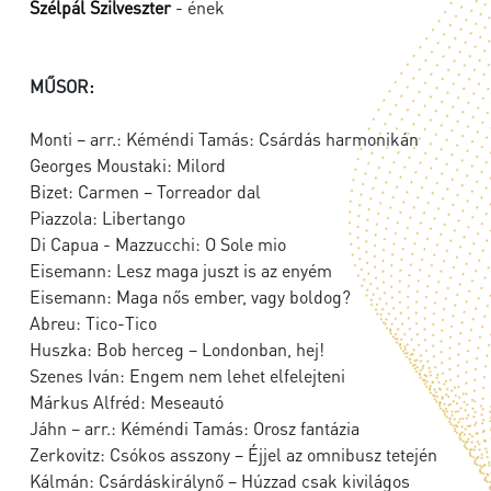
Szélpál Szilveszter
- ének
MŰSOR:
Monti – arr.: Kéméndi Tamás: Csárdás harmonikán
Georges Moustaki: Milord
Bizet: Carmen – Torreador dal
Piazzola: Libertango
Di Capua - Mazzucchi: O Sole mio
Eisemann: Lesz maga juszt is az enyém
Eisemann: Maga nős ember, vagy boldog?
Abreu: Tico-Tico
Huszka: Bob herceg – Londonban, hej!
Szenes Iván: Engem nem lehet elfelejteni
Márkus Alfréd: Meseautó
Jáhn – arr.: Kéméndi Tamás: Orosz fantázia
Zerkovitz: Csókos asszony – Éjjel az omnibusz tetején
Kálmán: Csárdáskirálynő – Húzzad csak kivilágos