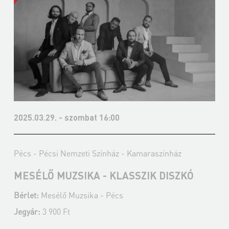
2025.03.29. - szombat 16:00
Pécs - Pécsi Nemzeti Színház - Kamaraszínház
MESÉLŐ MUZSIKA - KLASSZIK DISZKÓ
Bérlet:
Mesélő Muzsika - Pécs
Jegyár:
3 900 Ft