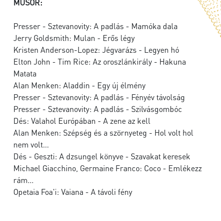
MŰSOR:
Presser - Sztevanovity: A padlás - Mamóka dala
Jerry Goldsmith: Mulan - Erős légy
Kristen Anderson-Lopez: Jégvarázs - Legyen hó
Elton John - Tim Rice: Az oroszlánkirály - Hakuna
Matata
Alan Menken: Aladdin - Egy új élmény
Presser - Sztevanovity: A padlás - Fényév távolság
Presser - Sztevanovity: A padlás - Szilvásgombóc
Dés: Valahol Európában - A zene az kell
Alan Menken: Szépség és a szörnyeteg - Hol volt hol
nem volt...
Dés - Geszti: A dzsungel könyve - Szavakat keresek
Michael Giacchino, Germaine Franco: Coco - Emlékezz
rám...
Opetaia Foa'i: Vaiana - A távoli fény