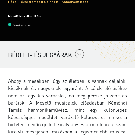
Pécs, Pécsi Nemzeti Színház - Kamaraszínház
Mesélő Muzsika - Pécs
Családi program
BÉRLET- ÉS JEGYÁRAK
Ahogy a mesékben, úgy az életben is vannak céljaink,
kicsiknek és nagyoknak egyaránt. A célok eléréséhez
nem árt egy kis varázslat, na meg persze jó zene és
barátok. A Mesélő musicalek előadásban Kéméndi
Tamás harmonikaművész, mint egy különleges
képességgel megáldott varázsló kalauzol el minket a
hirtelen megöregedett királylány és a mindenre elszánt
királyfi meséjében, miközben a legismertebb musical