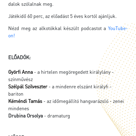
dalok szólalnak meg.
Játékidő 60 perc, az előadást 5 éves kortól ajánljuk.
Nézd meg az alkotókkal készült podcastot a
YouTube-
on!
ELŐADÓK:
Györfi Anna
- a hirtelen megöregedett királylány -
színművész
Szélpál Szilveszter
- a mindenre elszánt királyfi -
bariton
Kéméndi Tamás
- az időmegállító hangvarázsló - zenei
mindenes
Drubina Orsolya
- dramaturg