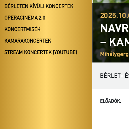
BÉRLETEN KÍVÜLI KONCERTEK
2025.10.
OPERACINEMA 2.0
NAVR
KONCERTMISÉK
– KA
KAMARAKONCERTEK
STREAM KONCERTEK (YOUTUBE)
Mihálygerg
BÉRLET- É
ELŐADÓK: