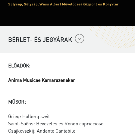
Sülysáp, Sülysáp, Wass Albert Művelődési Központ és Könyvtár
BÉRLET- ÉS JEGYÁRAK
ELŐADÓK:
Anima Musicae Kamarazenekar
MŰSOR:
Grieg: Holberg szvit
Saint-Saëns: Bevezetés és Rondo capriccioso
Csajkovszkij: Andante Cantabile