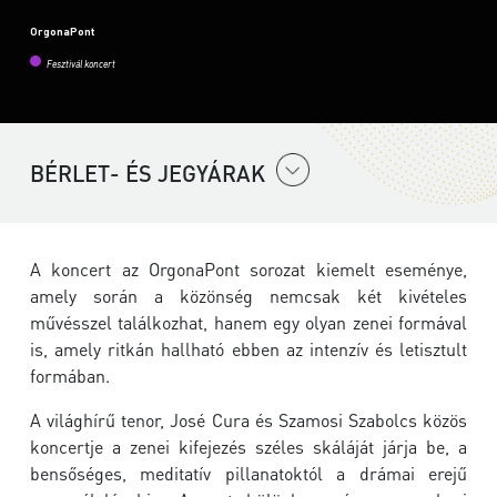
OrgonaPont
Fesztivál koncert
BÉRLET- ÉS JEGYÁRAK
A koncert az
OrgonaPont
sorozat kiemelt eseménye,
amely során a közönség nemcsak két kivételes
művésszel találkozhat, hanem egy olyan zenei formával
is, amely ritkán hallható ebben az intenzív és letisztult
formában.
A világhírű tenor,
José Cura
és
Szamosi Szabolcs
közös
koncertje a zenei kifejezés széles skáláját járja be, a
bensőséges, meditatív pillanatoktól a drámai erejű