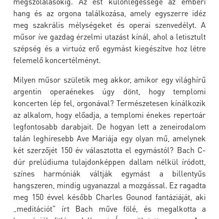
megszólalásokig. Az est különlegessége az emberi
hang és az orgona találkozása, amely egyszerre idéz
meg szakrális mélységeket és operai szenvedélyt. A
műsor íve gazdag érzelmi utazást kínál, ahol a letisztult
szépség és a virtuóz erő egymást kiegészítve hoz létre
felemelő koncertélményt.
Milyen műsor születik meg akkor, amikor egy világhírű
argentin operaénekes úgy dönt, hogy templomi
koncerten lép fel, orgonával? Természetesen kínálkozik
az alkalom, hogy előadja, a templomi énekes repertoár
legfontosabb darabjait. De hogyan lett a zeneirodalom
talán leghíresebb Ave Mariája egy olyan mű, amelynek
két szerzőjét 150 év választotta el egymástól? Bach C-
dúr prelúdiuma tulajdonképpen dallam nélkül íródott,
színes harmóniák váltják egymást a billentyűs
hangszeren, mindig ugyanazzal a mozgással. Ez ragadta
meg 150 évvel később Charles Gounod fantáziáját, aki
„meditációt” írt Bach műve fölé, és megalkotta a