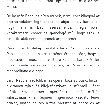
harmóniák fölé a dallamot. Így született meg az Ave
Maria.
De ha már Bach, és híres művek, nem lehet kihagyni az
orgonairodalom leghíresebb darabját, amely bár lehet,
hogy nem is Bach szerzeménye, mégis olyan
karakteresen komor és gomolygó mű, hogy azok is
ismerik, akik nem hallgatnak orgonazenét.
César Franck utólag illesztette be az A-dúr miséjébe a
Panis angelicust. A zenetörténet érdekessége, hogy a
megkapó himnusz önálló életre kelt, és bár az A-dúr
misét szinte senki sem ismeri, a Panis angelicus
meghódította a világot.
Verdi Requiemjét többen az operái közé sorolják, hiszen
a dramaturgiája és kifejezőeszközei a színpadi világot
idézik. Egy elismert operaénekes tehát méltán
választhatja ki a Requiem Ingemisco kezdetű tenor
áriáját, hiszen ez egy közös metszet az opera és az