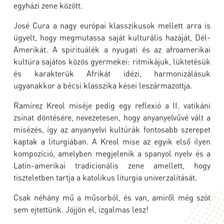
egyházi zene között.
José Cura a nagy európai klasszikusok mellett arra is
ügyelt, hogy megmutassa saját kulturális hazáját, Dél-
Amerikát. A spirituálék a nyugati és az afroamerikai
kultúra sajátos közös gyermekei: ritmikájuk, lüktetésük
és karakterük Afrikát idézi, harmonizálásuk
ugyanakkor a bécsi klasszika kései leszármazottja.
Ramírez Kreol miséje pedig egy reflexió a II. vatikáni
zsinat döntésére, nevezetesen, hogy anyanyelvűvé vált a
misézés, így az anyanyelvi kultúrák fontosabb szerepet
kaptak a liturgiában. A Kreol mise az egyik első ilyen
kompozíció, amelyben megjelenik a spanyol nyelv és a
Latin-amerikai tradicionális zene amellett, hogy
tiszteletben tartja a katolikus liturgia univerzalitását.
Csak néhány mű a műsorból, és van, amiről még szót
sem ejtettünk. Jöjjön el, izgalmas lesz!