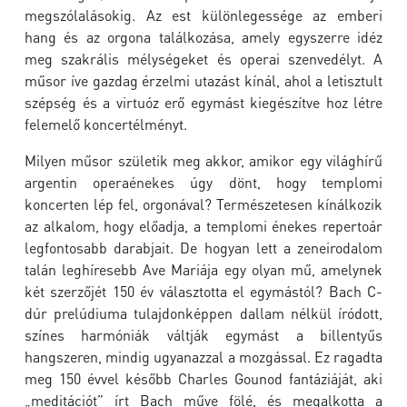
megszólalásokig. Az est különlegessége az emberi
hang és az orgona találkozása, amely egyszerre idéz
meg szakrális mélységeket és operai szenvedélyt. A
műsor íve gazdag érzelmi utazást kínál, ahol a letisztult
szépség és a virtuóz erő egymást kiegészítve hoz létre
felemelő koncertélményt.
Milyen műsor születik meg akkor, amikor egy világhírű
argentin operaénekes úgy dönt, hogy templomi
koncerten lép fel, orgonával? Természetesen kínálkozik
az alkalom, hogy előadja, a templomi énekes repertoár
legfontosabb darabjait. De hogyan lett a zeneirodalom
talán leghíresebb Ave Mariája egy olyan mű, amelynek
két szerzőjét 150 év választotta el egymástól? Bach C-
dúr prelúdiuma tulajdonképpen dallam nélkül íródott,
színes harmóniák váltják egymást a billentyűs
hangszeren, mindig ugyanazzal a mozgással. Ez ragadta
meg 150 évvel később Charles Gounod fantáziáját, aki
„meditációt” írt Bach műve fölé, és megalkotta a