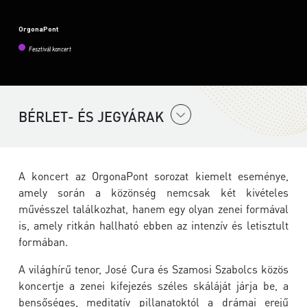
OrgonaPont
Fesztivál koncert
BÉRLET- ÉS JEGYÁRAK
A koncert az
OrgonaPont
sorozat kiemelt eseménye,
amely során a közönség nemcsak két kivételes
művésszel találkozhat, hanem egy olyan zenei formával
is, amely ritkán hallható ebben az intenzív és letisztult
formában.
A világhírű tenor,
José Cura
és
Szamosi Szabolcs
közös
koncertje a zenei kifejezés széles skáláját járja be, a
bensőséges, meditatív pillanatoktól a drámai erejű