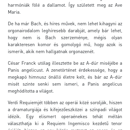
harmóniák fölé a dallamot. Így született meg az Ave
Maria.
De ha már Bach, és híres művek, nem lehet kihagyni az
orgonairodalom leghíresebb darabját, amely bár lehet,
hogy nem is Bach szerzeménye, mégis olyan
karakteresen komor és gomolygó mű, hogy azok is
ismerik, akik nem hallgatnak orgonazenét.
César Franck utólag illesztette be az A-dúr miséjébe a
Panis angelicust. A zenetörténet érdekessége, hogy a
megkapó himnusz önálló életre kelt, és bár az A-dúr
misét szinte senki sem ismeri, a Panis angelicus
meghódította a világot.
Verdi Requiemjét többen az operái közé sorolják, hiszen
a dramaturgiája és kifejezőeszközei a színpadi világot
idézik. Egy elismert operaénekes tehát méltán
választhatja ki a Requiem Ingemisco kezdetű tenor