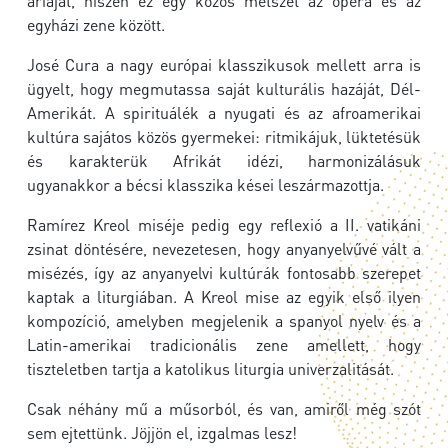
áriáját, hiszen ez egy közös metszet az opera és az
egyházi zene között.
José Cura a nagy európai klasszikusok mellett arra is
ügyelt, hogy megmutassa saját kulturális hazáját, Dél-
Amerikát. A spirituálék a nyugati és az afroamerikai
kultúra sajátos közös gyermekei: ritmikájuk, lüktetésük
és karakterük Afrikát idézi, harmonizálásuk
ugyanakkor a bécsi klasszika kései leszármazottja.
Ramírez Kreol miséje pedig egy reflexió a II. vatikáni
zsinat döntésére, nevezetesen, hogy anyanyelvűvé vált a
misézés, így az anyanyelvi kultúrák fontosabb szerepet
kaptak a liturgiában. A Kreol mise az egyik első ilyen
kompozíció, amelyben megjelenik a spanyol nyelv és a
Latin-amerikai tradicionális zene amellett, hogy
tiszteletben tartja a katolikus liturgia univerzalitását.
Csak néhány mű a műsorból, és van, amiről még szót
sem ejtettünk. Jöjjön el, izgalmas lesz!