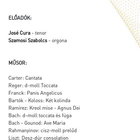
ELŐADÓK:
José Cura
- tenor
Szamosi Szabolcs
- orgona
MŰSOR:
Carter: Cantata
Reger: d-moll Toccata
Franck: Panis Angelicus
Bartók - Koloss: Két kolinda
Ramírez: Kreol mise - Agnus Dei
Bach: d-moll toccata és fúga
Bach - Gounod: Ave Maria
Rahmanyinov: cisz-moll prelűd
Liszt: Desz-dúr consolation