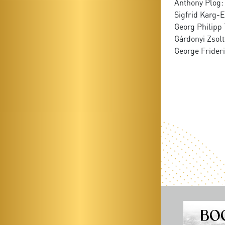
Anthony Plog:
Sigfrid Karg-E
Georg Philipp
Gárdonyi Zsol
George Frideri