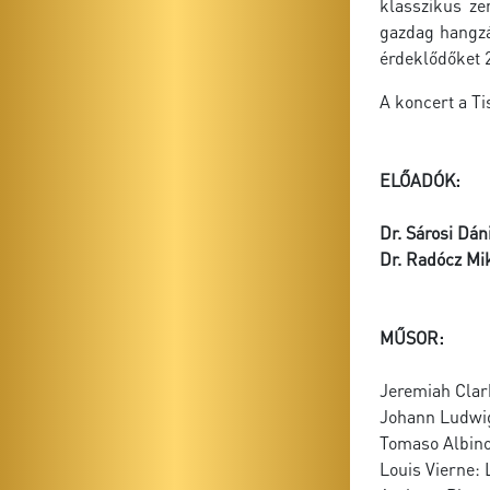
klasszikus ze
gazdag hangzá
érdeklődőket 
A koncert a T
ELŐADÓK:
Dr. Sárosi Dán
Dr. Radócz Mi
MŰSOR:
Jeremiah Clar
Johann Ludwig
Tomaso Albino
Louis Vierne: 