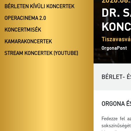
BÉRLETEN KÍVÜLI KONCERTEK
DR. 
OPERACINEMA 2.0
KONC
KONCERTMISÉK
Tiszavasvá
KAMARAKONCERTEK
OrgonaPont
STREAM KONCERTEK (YOUTUBE)
BÉRLET- É
ORGONA É
Fedezze fel a
sokszínűségét