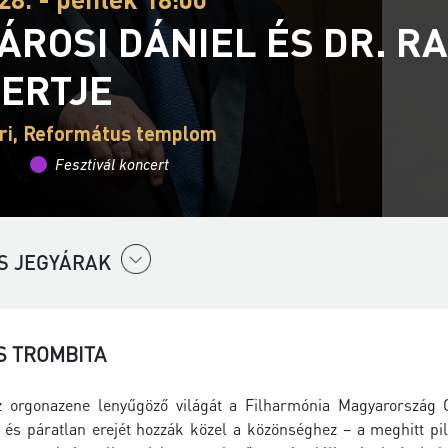
SÁROSI DÁNIEL ÉS DR. R
ERTJE
ri, Református templom
Fesztivál koncert
S JEGYÁRAK
S TROMBITA
z orgonazene lenyűgöző világát a
Filharmónia Magyarország
O
 és páratlan erejét hozzák közel a közönséghez – a meghitt pi