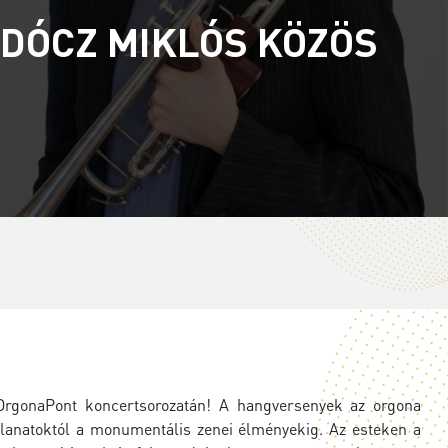
ADÓCZ MIKLÓS KÖZÖS
rgonaPont koncertsorozatán! A hangversenyek az orgona
llanatoktól a monumentális zenei élményekig. Az esteken a