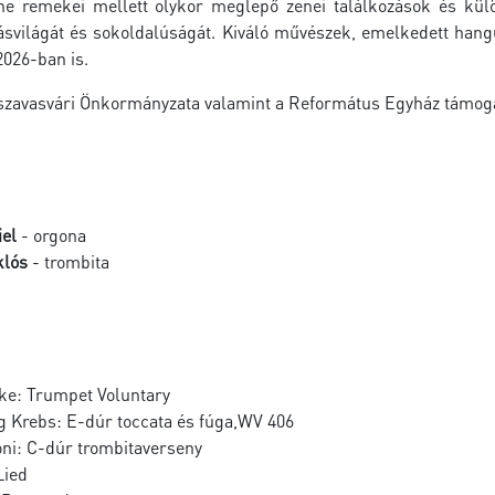
ne remekei mellett olykor meglepő zenei találkozások és kül
svilágát és sokoldalúságát. Kiváló művészek, emelkedett hangul
2026-ban is.
iszavasvári Önkormányzata valamint a Református Egyház támog
iel
- orgona
klós
- trombita
ke: Trumpet Voluntary
 Krebs: E-dúr toccata és fúga,WV 406
ni: C-dúr trombitaverseny
Lied