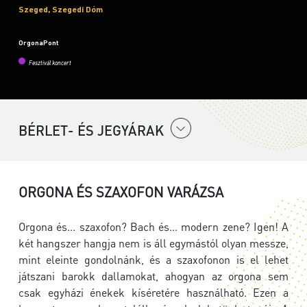
Szeged, Szegedi Dóm
OrgonaPont
Fesztivál koncert
BÉRLET- ÉS JEGYÁRAK
ORGONA ÉS SZAXOFON VARÁZSA
Orgona és... szaxofon? Bach és... modern zene? Igen! A
két hangszer hangja nem is áll egymástól olyan messze,
mint eleinte gondolnánk, és a szaxofonon is el lehet
játszani barokk dallamokat, ahogyan az orgona sem
csak egyházi énekek kíséretére használható. Ezen a