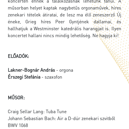
koncerten ennek a találkozásnak lehetünk tanúi. A
műsorban helyet kaptak nagybetűs orgonaművek, híres
zenekari tételek átiratai, de lesz ma élő zeneszerző Új
éneke, Grieg híres Peer Gyntjének dallamai, és
hallhatjuk a Westminster katedrális harangjait is. Ilyen
koncertet hallani nincs mindig lehetőség. Ne hagyja ki!
ELŐADÓK:
Lakner-Bognár András
- orgona
Érszegi Stefánia
- szaxofon
MŰSOR:
Craig Sellar Lang: Tuba Tune
Johann Sebastian Bach: Air a D-dúr zenekari szvitből
BWV 1068