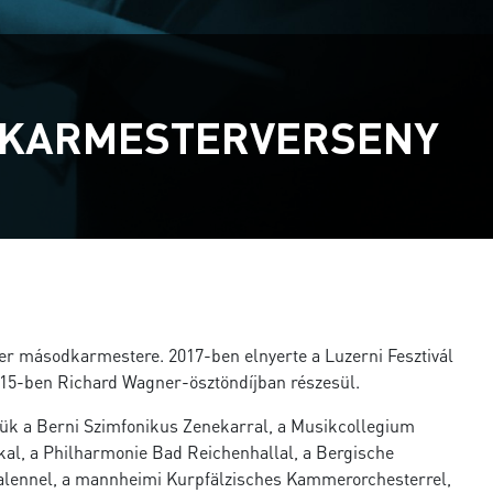
I KARMESTERVERSENY
 másodkarmestere. 2017-ben elnyerte a Luzerni Fesztivál
15-ben Richard Wagner-ösztöndíjban részesül.
tük a Berni Szimfonikus Zenekarral, a Musikcollegium
al, a Philharmonie Bad Reichenhallal, a Bergische
alennel, a mannheimi Kurpfälzisches Kammerorchesterrel,