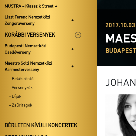
MUSTRA – Klasszik Street
Liszt Ferenc Nemzetközi
Zongoraverseny
2017.10.03 
MAES
KORÁBBI VERSENYEK
Budapesti Nemzetközi
BUDAPEST
Csellóverseny
Maestro Solti Nemzetközi
Karmesterverseny
- Beköszöntő
JOHAN
- Versenyzők
- Díjak
- Zsűritagok
BÉRLETEN KÍVÜLI KONCERTEK