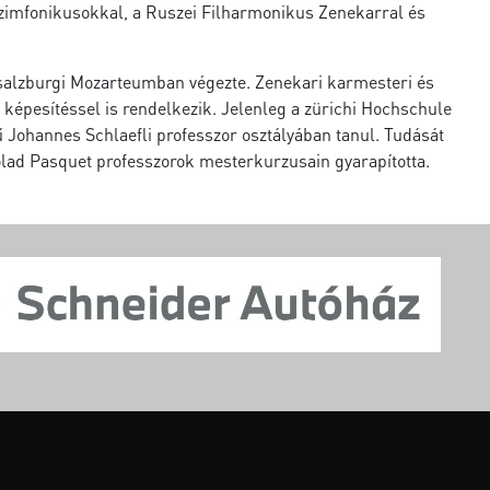
Szimfonikusokkal, a Ruszei Filharmonikus Zenekarral és
alzburgi Mozarteumban végezte. Zenekari karmesteri és
képesítéssel is rendelkezik. Jelenleg a zürichi Hochschule
ű Johannes Schlaefli professzor osztályában tanul. Tudását
olad Pasquet professzorok mesterkurzusain gyarapította.