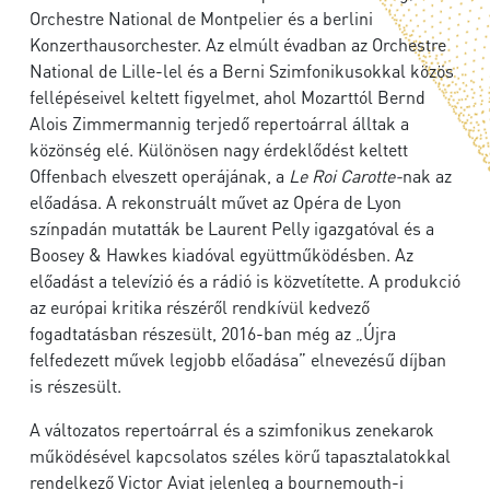
Orchestre National de Montpelier és a berlini
Konzerthausorchester. Az elmúlt évadban az Orchestre
National de Lille-lel és a Berni Szimfonikusokkal közös
fellépéseivel keltett figyelmet, ahol Mozarttól Bernd
Alois Zimmermannig terjedő repertoárral álltak a
közönség elé. Különösen nagy érdeklődést keltett
Offenbach elveszett operájának, a
Le Roi Carotte-
nak az
előadása. A rekonstruált művet az Opéra de Lyon
színpadán mutatták be Laurent Pelly igazgatóval és a
Boosey & Hawkes kiadóval együttműködésben. Az
előadást a televízió és a rádió is közvetítette. A produkció
az európai kritika részéről rendkívül kedvező
fogadtatásban részesült, 2016-ban még az „Újra
felfedezett művek legjobb előadása” elnevezésű díjban
is részesült.
A változatos repertoárral és a szimfonikus zenekarok
működésével kapcsolatos széles körű tapasztalatokkal
rendelkező Victor Aviat jelenleg a bournemouth-i