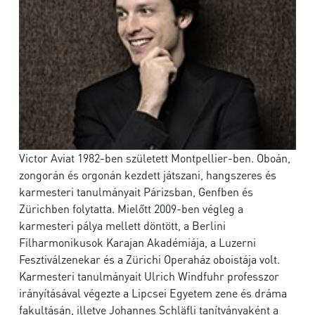
Victor Aviat 1982-ben született Montpellier-ben. Oboán,
zongorán és orgonán kezdett játszani, hangszeres és
karmesteri tanulmányait Párizsban, Genfben és
Zürichben folytatta. Mielőtt 2009-ben végleg a
karmesteri pálya mellett döntött, a Berlini
Filharmonikusok Karajan Akadémiája, a Luzerni
Fesztiválzenekar és a Zürichi Operaház oboistája volt.
Karmesteri tanulmányait Ulrich Windfuhr professzor
irányításával végezte a Lipcsei Egyetem zene és dráma
fakultásán, illetve Johannes Schläfli tanítványaként a