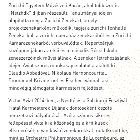
Zürichi Egyetem Művészeti Karán, ahol többször is
„Netzhdk” díjban részesült. Tanulmányai idején
alapította meg a Zürichi Zenekart, amely
projektzenekarként működik, tagjai a zürichi Tonhalle
Zenekarból, a zürichi operaház zenekarából és a Zürichi
Kamarazenekarból verbuválódtak. Repertoárjuk
középpontjában az első és a második Bécsi Iskola
zeneszerzőinek művei állnak. A zenekar létrehozásának
idején Aviat szoros munkakapcsolatot alakított ki
Claudio Abbadóval, Nikolaus Harnoncourttal,
Emmanuel Krivine-nel és Fischer Ivánnal, aki
mindvégig támogatta karmesteri fejlődését.
Victor Aviat 2014-ben, a Nestlé és a Salzburgi Fesztivál
Fiatal Karmesterek Díjának döntőseként kezdte
nemzetközi pályafutását. Azóta számos sikeres
fellépéssel vívta ki a közönség és a kritikusok
elismerését; olyan kiváló zenekarokkal mutatkozott be,
mint az Orchestre Philhamonique de Luxembourg, az