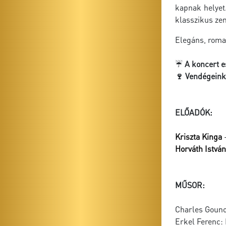
kapnak helyet.
klasszikus ze
Elegáns, roma
☔
A koncert e
🍷 Vendégeinke
ELŐADÓK:
Kriszta Kinga
-
Horváth István
MŰSOR:
Charles Gouno
Erkel Ferenc: 