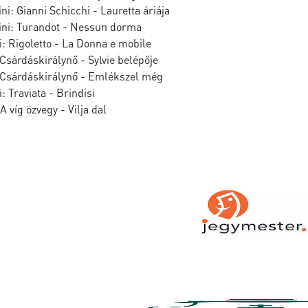
i: Gianni Schicchi - Lauretta áriája
ni: Turandot - Nessun dorma
: Rigoletto - La Donna e mobile
sárdáskirálynő - Sylvie belépője
Csárdáskirálynő - Emlékszel még
: Traviata - Brindisi
A víg özvegy - Vilja dal