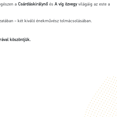
egészen a
Csárdáskirálynő
és
A víg özvegy
világáig az este a
zatában – két kiváló énekművész tolmácsolásában.
rával köszöntjük.