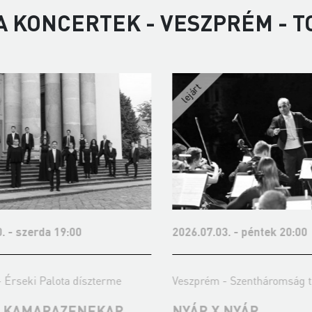
A KONCERTEK - VESZPRÉM - 
 szerda 19:00
2026.07.03. - péntek 20:00
seki Palota díszterme
Veszprém - Szentháromság tér
KAMARAZENEKAR
NYÁR X NYÁR