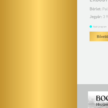
EGYÜTTES
Bérlet:
Palota
Bérlet:
Palota Koncertek - Veszprém
Jegyár:
3 900 
Jegyár:
3 900 Ft
Nyári program
Nyári program
Bővebben
Bővebben