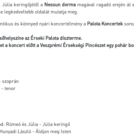
 Júlia keringőjétől a
Nessun dorma
magával ragadó erején át 
ne legkedveltebb oldalát mutatja meg.
ntikus és könnyed nyári koncertélmény a
Palota Koncertek
soro
sőhelyszíne az Érseki Palota díszterme.
t a koncert előtt a Veszprémi Érsekségi Pincészet egy pohár bo
 szoprán
- tenor
d: Rómeó és Júlia - Júlia keringő
Hunyadi László - Áldjon meg Isten