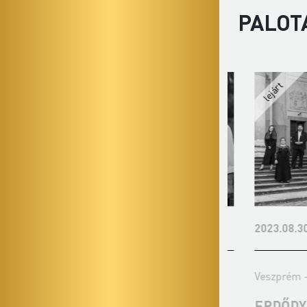
PALOT
2023.07.18. - kedd 19:00
2023.08.30. -
Veszprém - Érseki Palota díszterme
Veszprém - Ér
JAZZATION ACAPPELLA
ERDŐDY 