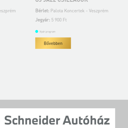
zprém
Bérlet:
Palota Koncertek - Veszprém
Bér
Jegyár:
5 900 Ft
Jeg
Nyári program
Ny
Bővebben