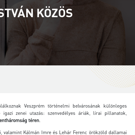
ISTVÁN KÖZÖS
alálkoznak Veszprém történelmi belvárosának különleges
igazi zenei utazás: szenvedélyes áriák, lírai pillanatok,
entháromság téren
.
i, valamint Kálmán Imre és Lehár Ferenc örökzöld dallamai