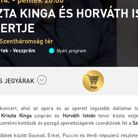
ZTA KINGA ÉS HORVÁTH 
ERTJE
 Szentháromság tér
rtek - Veszprém
Nyári program
S JEGYÁRAK
 koncert, ahol az opera és az operett legszebb dallamai t
.
Kriszta Kinga
szoprán és
Horváth István
tenor közös estje 
 szerelmi kettősök és pezsgő operettslágerek csendülnek fel a
Sz
bbek között Gounod, Erkel, Puccini és Verdi népszerű részlete