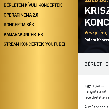
BÉRLETEN KÍVÜLI KONCERTEK
KRIS
OPERACINEMA 2.0
KONC
KONCERTMISÉK
Veszprém,
KAMARAKONCERTEK
Palota Konce
STREAM KONCERTEK (YOUTUBE)
BÉRLET- É
Egy nyáresti
hangulatával
felejthetetlen
A műsorban tö